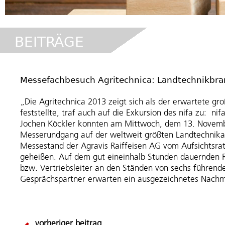
BEITRÄGE
hero_1
Messefachbesuch Agritechnica: Landtechnikbr
„Die Agritechnica 2013 zeigt sich als der erwartete g
feststellte, traf auch auf die Exkursion des nifa zu:
Jochen Köckler konnten am Mittwoch, dem 13. Novembe
Messerundgang auf der weltweit größten Landtechnik
Messestand der Agravis Raiffeisen AG vom Aufsichtsra
geheißen. Auf dem gut eineinhalb Stunden dauernden R
bzw. Vertriebsleiter an den Ständen von sechs führend
Gesprächspartner erwarten ein ausgezeichnetes Nachm
vorheriger beitrag