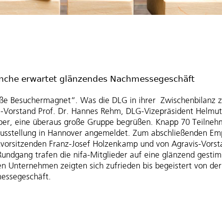
anche erwartet glänzendes Nachmessegeschäft
roße Besuchermagnet“. Was die DLG in ihrer Zwischenbilanz 
 nifa-Vorstand Prof. Dr. Hannes Rehm, DLG-Vizepräsident Helm
r, eine überaus große Gruppe begrüßen. Knapp 70 Teilnehm
ausstellung in Hannover angemeldet. Zum abschließenden E
tvorsitzenden Franz-Josef Holzenkamp und von Agravis-Vors
undgang trafen die nifa-Mitglieder auf eine glänzend gesti
en Unternehmen zeigten sich zufrieden bis begeistert von der
essegeschäft.