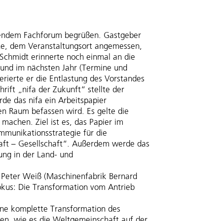
eßendem Fachforum begrüßen. Gastgeber
tte, dem Veranstaltungsort angemessen,
 Schmidt erinnerte noch einmal an die
n und im nächsten Jahr (Termine und
rierte er die Entlastung des Vorstandes
ift „nifa der Zukunft“ stellte der
de das nifa ein Arbeitspapier
n Raum befassen wird. Es gelte die
achen. Ziel ist es, das Papier im
mmunikationsstrategie für die
aft – Gesellschaft“. Außerdem werde das
ung in der Land- und
 Peter Weiß (Maschinenfabrik Bernard
kus: Die Transformation vom Antrieb
ine komplette Transformation des
en, wie es die Weltgemeinschaft auf der