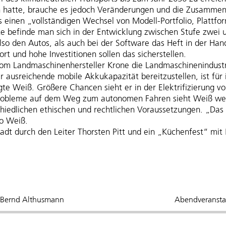
hatte, brauche es jedoch Veränderungen und die Zusammenarb
s einen „vollständigen Wechsel von Modell-Portfolio, Platt
befinde man sich in der Entwicklung zwischen Stufe zwei un
lso den Autos, als auch bei der Software das Heft in der Han
rt und hohe Investitionen sollen das sicherstellen.
m Landmaschinenhersteller Krone die Landmaschinenindustri
 ausreichende mobile Akkukapazität bereitzustellen, ist für
gte Weiß. Größere Chancen sieht er in der Elektrifizierung 
Probleme auf dem Weg zum autonomen Fahren sieht Weiß weni
schiedlichen ethischen und rechtlichen Voraussetzungen. „Das
so Weiß.
adt durch den Leiter Thorsten Pitt und ein „Küchenfest“ mit
r. Bernd Althusmann
Abendveransta