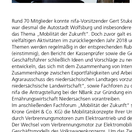
Rund 70 Mitglieder konnte nifa-Vorsitzender Gert Stu
war diesmal die Autostadt Wolfsburg und insbesondere 
das Thema „Mobilität der Zukunft“. Doch zuvor galt es 
vielfältigen Aktivitäten im zurückliegenden Jahr 2018 
Themen werden regelmäßig in der entsprechenden Rubrik
(einstimmig), den Bericht der Kassenprüfer sowie die G
Geschäftsführer schließlich Ideen und Vorschläge zu ne
entwickeln, das sich mit dem Zusammenhang von Intern
Zusammenhänge zwischen Exportfähigkeiten und Arbeitsp
Agrarausschuss des niedersächsischen Landtages vorzus
niedersächsische Landwirtschaft“, sowie Fachforen zu
nifa die Antragstellung bei der NBank zur Gründung ei
Ernährungswirtschaft Niedersachsen vorantreiben.
Im anschließenden Fachforum „Mobilität der Zukunft“ 
Krone GmbH & Co. KG) die Mobilitätskonzepte Ihrer U
durch Verbrennungsmotoren zum Elektroantrieb und der
Der Wechsel vom Verbrennungsmotor zur Elektromobilit
Geschäftsmodells des Volkswagenkonzerns. Um das Ziel