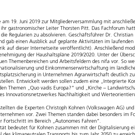
ke am 19. Juni 2019 zur Mitgliederversammlung mit anschli
ihr gastronomischer Leiter Thorsten Pitt. Das Fachforum ha
die Regularien zu absolvieren. Geschäftsführer Dr. Christian
und gab einen Ausblick auf geplante Aktivitäten im laufende
 auf dieser Internetseite veröffentlicht). Anschließend mode
enehmigung der Haushaltspläne 2019/2020. Unter der Überschr
uen Themenbereichen und Arbeitsfeldern des nifa vor. So wer
ationalisierung und Einkommenserwirtschaftung im ländliche
latzsicherung in Unternehmen Agrarwirtschaft deutlich zu m
tellen. Entwickelt werden sollen zudem eine „Integrierte Ko
 den Themen „Quo vadis Europa?“ und „Kirche – Landwirtsch
nes Innovationsnetzwerkes Nachhaltigkeit und Werteorientier
stellten die Experten Christoph Kohnen (Volkswagen AG) und
nternehmen vor. Zwei Themen standen dabei besonders im Fo
 Fortschritt im Bereich „Autonomes Fahren“.
ät bedeutet für Kohnen zusammen mit der Digitalisierung e
 des klimaneutralen Transports bis zum Jahr 2050 zu erreich